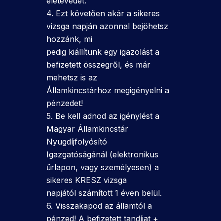
életévedet.
4. Ezt követően akár a sikeres
vizsga napján azonnal bejöhetsz
hozzánk, mi
pedig kiállítunk egy igazolást a
befizetett összegről, és már
mehetsz is az
Államkincstárhoz megigényelni a
pénzedet!
5. Be kell adnod az igénylést a
Magyar Államkincstár
Nyugdíjfolyósító
Igazgatóságánál (elektronikus
űrlapon, vagy személyesen) a
sikeres KRESZ vizsga
napjától számított 1 éven belül.
6. Visszakapod az államtól a
pénzed! A befizetett tandíjat +