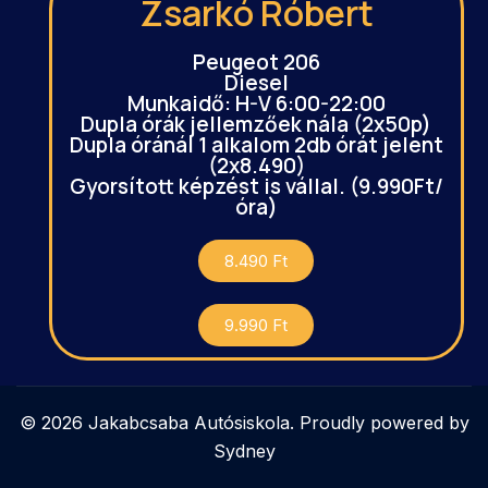
Zsarkó Róbert
Peugeot 206
Diesel
Munkaidő: H-V 6:00-22:00
Dupla órák jellemzőek nála (2x50p)
Dupla óránál 1 alkalom 2db órát jelent
(2x8.490)
Gyorsított képzést is vállal. (9.990Ft/
óra)
8.490 Ft
9.990 Ft
© 2026 Jakabcsaba Autósiskola. Proudly powered by
Sydney