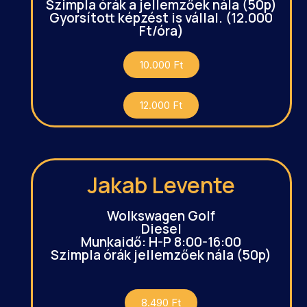
Szimpla órák a jellemzőek nála (50p)
Gyorsított képzést is vállal. (12.000
Ft/óra)
10.000 Ft
12.000 Ft
Jakab Levente
Wolkswagen Golf
Diesel
Munkaidő: H-P 8:00-16:00
Szimpla órák jellemzőek nála (50p)
8.490 Ft