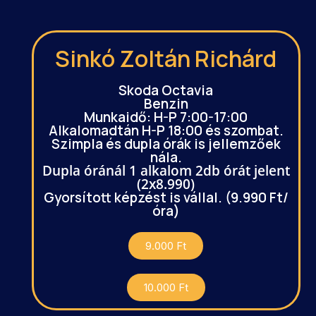
Sinkó Zoltán Richárd
Skoda Octavia
Benzin
Munkaidő: H-P 7:00-17:00
Alkalomadtán H-P 18:00 és szombat.
Szimpla és dupla órák is jellemzőek
nála.
Dupla óránál 1 alkalom 2db órát jelent
(2x8.990)
Gyorsított képzést is vállal. (9.990 Ft/
óra)
9.000 Ft
10.000 Ft