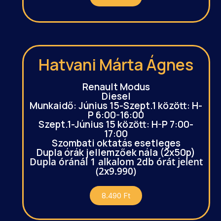
Hatvani Márta Ágnes
Renault Modus
Diesel
Munkaidő: Június 15-Szept.1 között: H-
P 6:00-16:00
Szept.1-Június 15 között: H-P 7:00-
17:00
Szombati oktatás esetleges
Dupla órák jellemzőek nála (2x50p)
Dupla óránál 1 alkalom 2db órát jelent
(2x9.990)
8.490 Ft